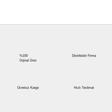
Bu ürüne ilk yorumu siz yapın!
Yorum Yaz
%100
Distribütör Firma
Orjinal Ürün
Ücretsiz Kargo
Hızlı Teslimat