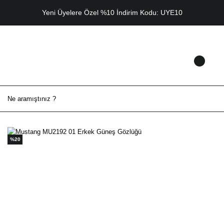
Yeni Üyelere Özel %10 İndirim Kodu: UYE10
%20