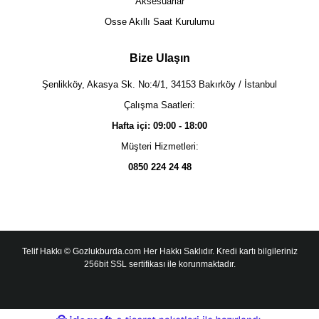
Aksesuarlar
Osse Akıllı Saat Kurulumu
Bize Ulaşın
Şenlikköy, Akasya Sk. No:4/1, 34153 Bakırköy / İstanbul
Çalışma Saatleri:
Hafta içi: 09:00 - 18:00
Müşteri Hizmetleri:
0850 224 24 48
Telif Hakkı © Gozlukburda.com Her Hakkı Saklıdır. Kredi kartı bilgileriniz
256bit SSL sertifikası ile korunmaktadır.