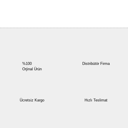
Bu ürüne ilk yorumu siz yapın!
Yorum Yaz
%100
Distribütör Firma
Orjinal Ürün
Ücretsiz Kargo
Hızlı Teslimat