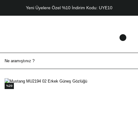
Yeni Üyelere Özel %10 İndirim Kodu: UYE10
%20