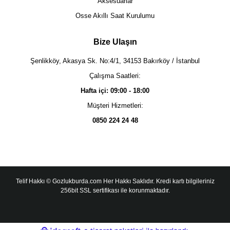
Aksesuarlar
Osse Akıllı Saat Kurulumu
Bize Ulaşın
Şenlikköy, Akasya Sk. No:4/1, 34153 Bakırköy / İstanbul
Çalışma Saatleri:
Hafta içi: 09:00 - 18:00
Müşteri Hizmetleri:
0850 224 24 48
Telif Hakkı © Gozlukburda.com Her Hakkı Saklıdır. Kredi kartı bilgileriniz
256bit SSL sertifikası ile korunmaktadır.