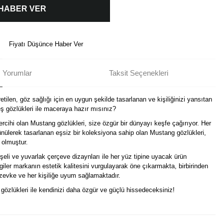
 HABER VER
Fiyatı Düşünce Haber Ver
Yorumlar
Taksit Seçenekleri
tilen, göz sağlığı için en uygun şekilde tasarlanan ve kişiliğinizi yansıtan
 gözlükleri ile maceraya hazır mısınız?
ercihi olan Mustang gözlükleri, size özgür bir dünyayı keşfe çağırıyor. Her
nülerek tasarlanan eşsiz bir koleksiyona sahip olan Mustang gözlükleri,
 olmuştur.
eli ve yuvarlak çerçeve dizaynları ile her yüz tipine uyacak ürün
izgiler markanın estetik kalitesini vurgulayarak öne çıkarmakta, birbirinden
r zevke ve her kişiliğe uyum sağlamaktadır.
i gözlükleri ile kendinizi daha özgür ve güçlü hissedeceksiniz!