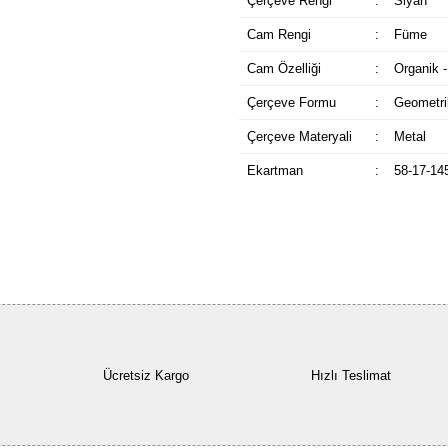
Çerçeve Rengi
:
Siyah
Cam Rengi
:
Füme
Cam Özelliği
:
Organik -
Çerçeve Formu
:
Geometri
Çerçeve Materyali
:
Metal
Ekartman
:
58-17-14
Ücretsiz Kargo
Hızlı Teslimat