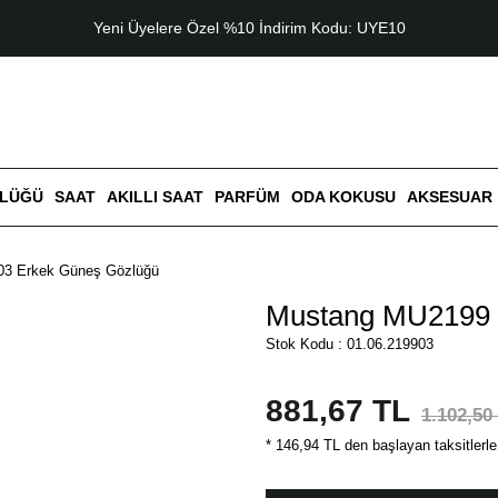
Yeni Üyelere Özel %10 İndirim Kodu: UYE10
ZLÜĞÜ
SAAT
AKILLI SAAT
PARFÜM
ODA KOKUSU
AKSESUAR
3 Erkek Güneş Gözlüğü
Mustang MU2199 
Stok Kodu : 01.06.219903
881,67 TL
1.102,50
* 146,94 TL den başlayan taksitlerle