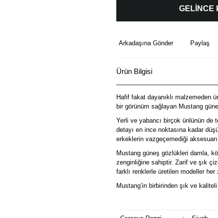
GELİNCE
Arkadaşına Gönder
Paylaş
Ürün Bilgisi
Hafif fakat dayanıklı malzemeden üre
bir görünüm sağlayan Mustang güneş
Yerli ve yabancı birçok ünlünün de t
detayı en ince noktasına kadar düşü
erkeklerin vazgeçemediği aksesuarı
Mustang güneş gözlükleri damla, köş
zenginliğine sahiptir. Zarif ve şık ç
farklı renklerle üretilen modeller he
Mustang’in birbirinden şık ve kalitel