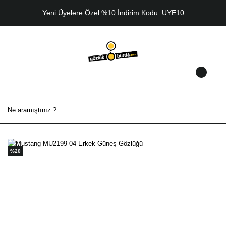
Yeni Üyelere Özel %10 İndirim Kodu: UYE10
%20