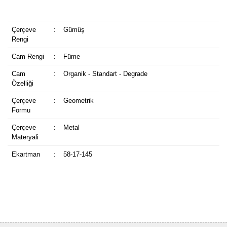
Çerçeve
:
Gümüş
Rengi
Cam Rengi
:
Füme
Cam
:
Organik - Standart - Degrade
Özelliği
Çerçeve
:
Geometrik
Formu
Çerçeve
:
Metal
Materyali
Ekartman
:
58-17-145
Bu ürüne ilk yorumu siz yapın!