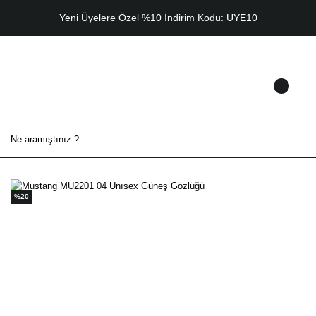
Yeni Üyelere Özel %10 İndirim Kodu: UYE10
%20