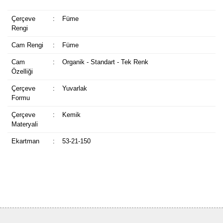
Çerçeve
:
Füme
Rengi
Cam Rengi
:
Füme
Cam
:
Organik - Standart - Tek Renk
Özelliği
Çerçeve
:
Yuvarlak
Formu
Çerçeve
:
Kemik
Materyali
Ekartman
:
53-21-150
Bu ürüne ilk yorumu siz yapın!
Yorum Yaz