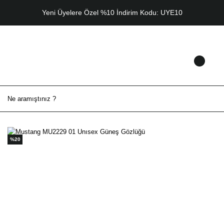
Yeni Üyelere Özel %10 İndirim Kodu: UYE10
%20