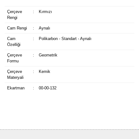
Çerçeve
:
Kırmızı
Rengi
Cam Rengi
:
Aynalı
Cam
:
Polikarbon - Standart - Aynalı
Özelliği
Çerçeve
:
Geometrik
Formu
Çerçeve
:
Kemik
Materyali
Ekartman
:
00-00-132
Bu ürüne ilk yorumu siz yapın!
Yorum Yaz