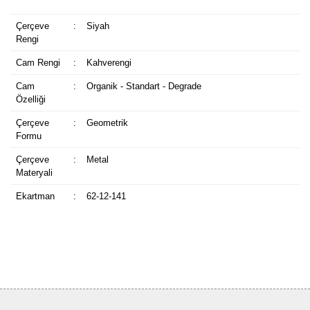
Çerçeve
:
Siyah
Rengi
Cam Rengi
:
Kahverengi
Cam
:
Organik - Standart - Degrade
Özelliği
Çerçeve
:
Geometrik
Formu
Çerçeve
:
Metal
Materyali
Ekartman
:
62-12-141
Bu ürüne ilk yorumu siz yapın!
Yorum Yaz