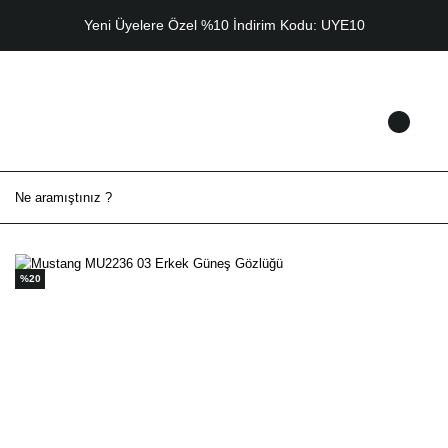
Yeni Üyelere Özel %10 İndirim Kodu: UYE10
%20