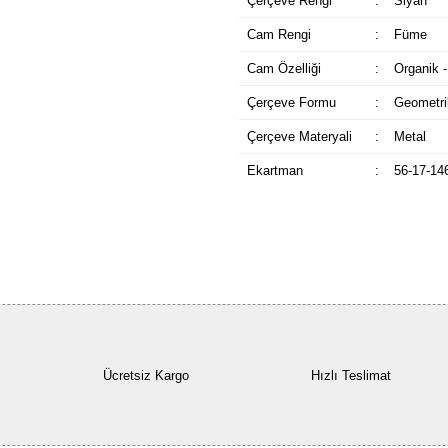
Çerçeve Rengi
:
Siyah
Cam Rengi
:
Füme
Cam Özelliği
:
Organik -
Çerçeve Formu
:
Geometri
Çerçeve Materyali
:
Metal
Ekartman
:
56-17-14
Ücretsiz Kargo
Hızlı Teslimat