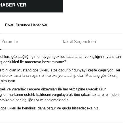
 HABER VER
Fiyatı Düşünce Haber Ver
Yorumlar
Taksit Seçenekleri
tilen, göz sağlığı için en uygun şekilde tasarlanan ve kişiliğinizi yansıtan
 gözlükleri ile maceraya hazır mısınız?
ercihi olan Mustang gözlükleri, size özgür bir dünyayı keşfe çağırıyor. Her
nülerek tasarlanan eşsiz bir koleksiyona sahip olan Mustang gözlükleri,
 olmuştur.
eli ve yuvarlak çerçeve dizaynları ile her yüz tipine uyacak ürün
izgiler markanın estetik kalitesini vurgulayarak öne çıkarmakta, birbirinden
r zevke ve her kişiliğe uyum sağlamaktadır.
i gözlükleri ile kendinizi daha özgür ve güçlü hissedeceksiniz!