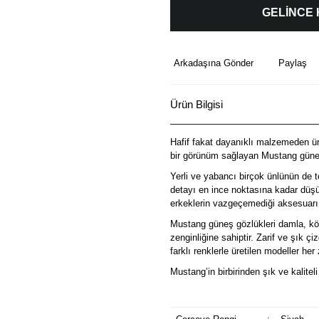
GELİNCE
Arkadaşına Gönder
Paylaş
Ürün Bilgisi
Hafif fakat dayanıklı malzemeden üre
bir görünüm sağlayan Mustang güneş
Yerli ve yabancı birçok ünlünün de t
detayı en ince noktasına kadar düşü
erkeklerin vazgeçemediği aksesuarı
Mustang güneş gözlükleri damla, köş
zenginliğine sahiptir. Zarif ve şık ç
farklı renklerle üretilen modeller he
Mustang’in birbirinden şık ve kalitel