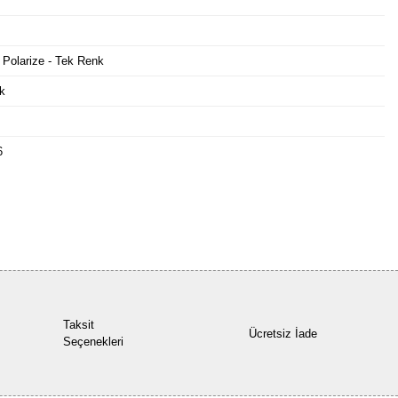
 Polarize - Tek Renk
k
6
Bu ürüne ilk yorumu siz yapın!
Yorum Yaz
Taksit
Ücretsiz İade
Seçenekleri