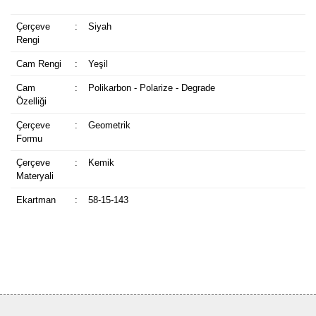
Çerçeve
:
Siyah
Rengi
Cam Rengi
:
Yeşil
Cam
:
Polikarbon - Polarize - Degrade
Özelliği
Çerçeve
:
Geometrik
Formu
Çerçeve
:
Kemik
Materyali
Ekartman
:
58-15-143
Bu ürüne ilk yorumu siz yapın!
Yorum Yaz