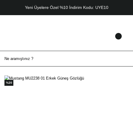
Yeni Üyelere Özel %10 İndirim Kodu: UYE10
%20