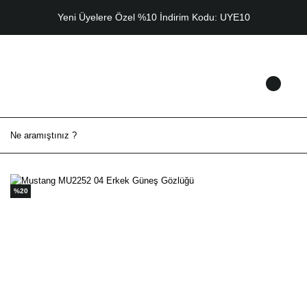
Yeni Üyelere Özel %10 İndirim Kodu: UYE10
%20