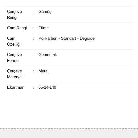
Çerçeve
:
Gümüş
Rengi
Cam Rengi
:
Füme
Cam
:
Polikarbon - Standart - Degrade
Özelliği
Çerçeve
:
Geometrik
Formu
Çerçeve
:
Metal
Materyali
Ekartman
:
66-14-140
Bu ürüne ilk yorumu siz yapın!
Yorum Yaz