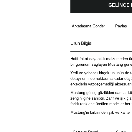
GELİNCE
Arkadaşına Gönder
Paylaş
Ürün Bilgisi
Hafif fakat dayanıklı malzemeden üre
bir görünüm sağlayan Mustang güneş
Yerli ve yabancı birçok ünlünün de t
detayı en ince noktasına kadar düşü
erkeklerin vazgeçemediği aksesuarı
Mustang güneş gözlükleri damla, köş
zenginliğine sahiptir. Zarif ve şık ç
farklı renklerle üretilen modeller he
Mustang’in birbirinden şık ve kalitel