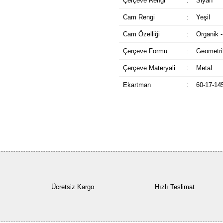
Çerçeve Rengi
:
Siyah
Cam Rengi
:
Yeşil
Cam Özelliği
:
Organik -
Çerçeve Formu
:
Geometri
Çerçeve Materyali
:
Metal
Ekartman
:
60-17-14
Ücretsiz Kargo
Hızlı Teslimat