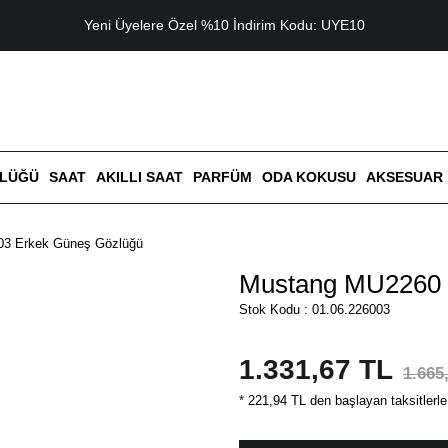
Yeni Üyelere Özel %10 İndirim Kodu: UYE10
ZLÜĞÜ
SAAT
AKILLI SAAT
PARFÜM
ODA KOKUSU
AKSESUAR
3 Erkek Güneş Gözlüğü
Mustang MU2260 
Stok Kodu : 01.06.226003
1.331,67 TL
1.665
* 221,94 TL den başlayan taksitlerle