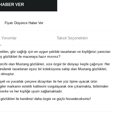
 HABER VER
Fiyatı Düşünce Haber Ver
Yorumlar
Taksit Seçenekleri
tilen, göz sağlığı için en uygun şekilde tasarlanan ve kişiliğinizi yansıtan
 gözlükleri ile maceraya hazır mısınız?
ercihi olan Mustang gözlükleri, size özgür bir dünyayı keşfe çağırıyor. Her
nülerek tasarlanan eşsiz bir koleksiyona sahip olan Mustang gözlükleri,
 olmuştur.
eli ve yuvarlak çerçeve dizaynları ile her yüz tipine uyacak ürün
izgiler markanın estetik kalitesini vurgulayarak öne çıkarmakta, birbirinden
r zevke ve her kişiliğe uyum sağlamaktadır.
i gözlükleri ile kendinizi daha özgür ve güçlü hissedeceksiniz!