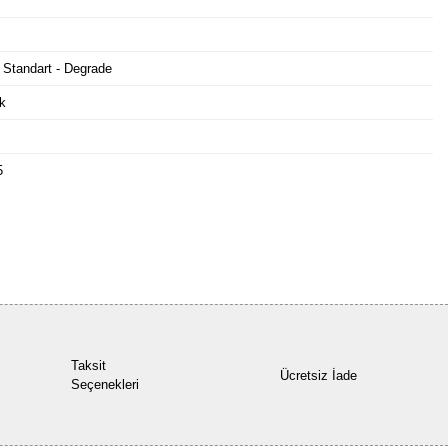
 Standart - Degrade
k
5
Bu ürüne ilk yorumu siz yapın!
Yorum Yaz
Taksit
Ücretsiz İade
Seçenekleri