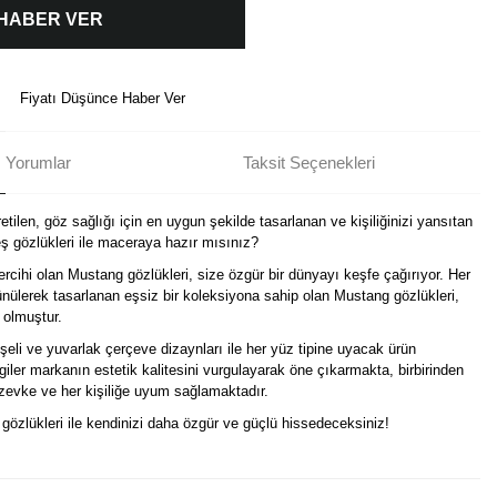
 HABER VER
Fiyatı Düşünce Haber Ver
Yorumlar
Taksit Seçenekleri
tilen, göz sağlığı için en uygun şekilde tasarlanan ve kişiliğinizi yansıtan
 gözlükleri ile maceraya hazır mısınız?
ercihi olan Mustang gözlükleri, size özgür bir dünyayı keşfe çağırıyor. Her
nülerek tasarlanan eşsiz bir koleksiyona sahip olan Mustang gözlükleri,
 olmuştur.
eli ve yuvarlak çerçeve dizaynları ile her yüz tipine uyacak ürün
izgiler markanın estetik kalitesini vurgulayarak öne çıkarmakta, birbirinden
r zevke ve her kişiliğe uyum sağlamaktadır.
i gözlükleri ile kendinizi daha özgür ve güçlü hissedeceksiniz!