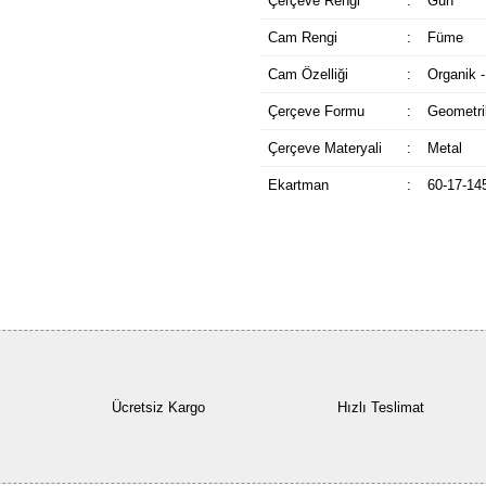
Çerçeve Rengi
:
Gun
Cam Rengi
:
Füme
Cam Özelliği
:
Organik -
Çerçeve Formu
:
Geometri
Çerçeve Materyali
:
Metal
Ekartman
:
60-17-14
Ücretsiz Kargo
Hızlı Teslimat