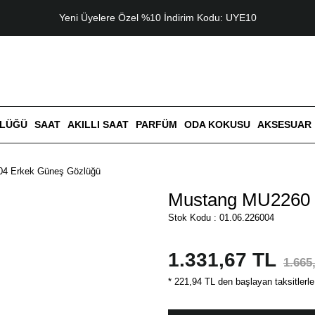
Yeni Üyelere Özel %10 İndirim Kodu: UYE10
ZLÜĞÜ
SAAT
AKILLI SAAT
PARFÜM
ODA KOKUSU
AKSESUAR
4 Erkek Güneş Gözlüğü
Mustang MU2260 
Stok Kodu : 01.06.226004
1.331,67 TL
1.665
* 221,94 TL den başlayan taksitlerle