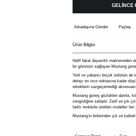
GELİNCE
Arkadaşına Gönder
Paylaş
Ürün Bilgisi
Hafif fakat dayanıklı malzemeden üre
bir görünüm sağlayan Mustang güneş
Yerli ve yabancı birçok ünlünün de t
detayı en ince noktasına kadar düşü
erkeklerin vazgeçemediği aksesuarı
Mustang güneş gözlükleri damla, köş
zenginliğine sahiptir. Zarif ve şık ç
farklı renklerle üretilen modeller he
Mustang’in birbirinden şık ve kalitel