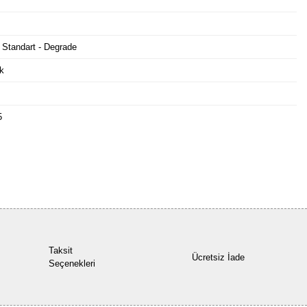
 Standart - Degrade
k
5
Bu ürüne ilk yorumu siz yapın!
Yorum Yaz
Taksit
Ücretsiz İade
Seçenekleri