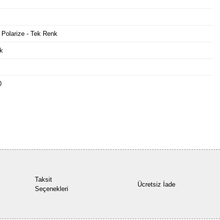
 Polarize - Tek Renk
k
0
Bu ürüne ilk yorumu siz yapın!
Yorum Yaz
Taksit
Ücretsiz İade
Seçenekleri