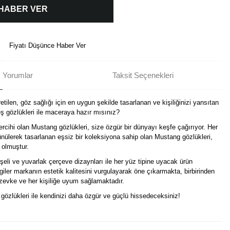
 HABER VER
Fiyatı Düşünce Haber Ver
Yorumlar
Taksit Seçenekleri
tilen, göz sağlığı için en uygun şekilde tasarlanan ve kişiliğinizi yansıtan
 gözlükleri ile maceraya hazır mısınız?
ercihi olan Mustang gözlükleri, size özgür bir dünyayı keşfe çağırıyor. Her
nülerek tasarlanan eşsiz bir koleksiyona sahip olan Mustang gözlükleri,
 olmuştur.
eli ve yuvarlak çerçeve dizaynları ile her yüz tipine uyacak ürün
izgiler markanın estetik kalitesini vurgulayarak öne çıkarmakta, birbirinden
r zevke ve her kişiliğe uyum sağlamaktadır.
i gözlükleri ile kendinizi daha özgür ve güçlü hissedeceksiniz!