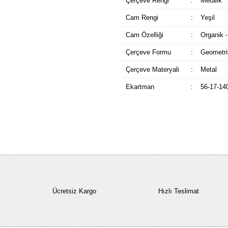
Çerçeve Rengi
:
Metalik
Cam Rengi
:
Yeşil
Cam Özelliği
:
Organik -
Çerçeve Formu
:
Geometri
Çerçeve Materyali
:
Metal
Ekartman
:
56-17-14
Ücretsiz Kargo
Hızlı Teslimat