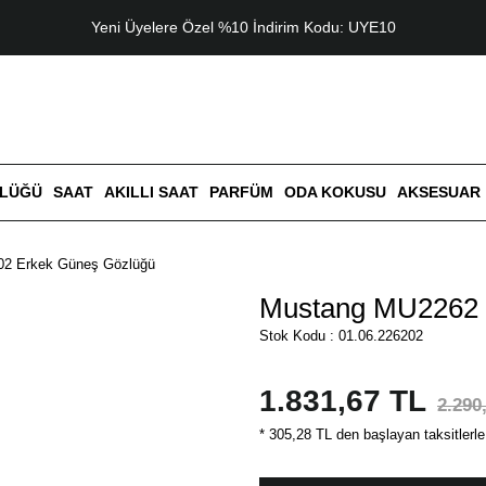
Yeni Üyelere Özel %10 İndirim Kodu: UYE10
ZLÜĞÜ
SAAT
AKILLI SAAT
PARFÜM
ODA KOKUSU
AKSESUAR
2 Erkek Güneş Gözlüğü
Mustang MU2262 
Stok Kodu : 01.06.226202
1.831,67 TL
2.290
* 305,28 TL den başlayan taksitlerle