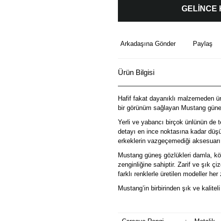
GELİNCE
Arkadaşına Gönder
Paylaş
Ürün Bilgisi
Hafif fakat dayanıklı malzemeden üre
bir görünüm sağlayan Mustang güneş
Yerli ve yabancı birçok ünlünün de t
detayı en ince noktasına kadar düşü
erkeklerin vazgeçemediği aksesuarı
Mustang güneş gözlükleri damla, köş
zenginliğine sahiptir. Zarif ve şık ç
farklı renklerle üretilen modeller he
Mustang’in birbirinden şık ve kalitel