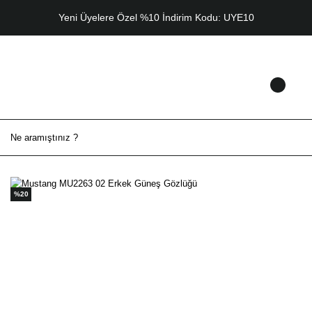
Yeni Üyelere Özel %10 İndirim Kodu: UYE10
%20