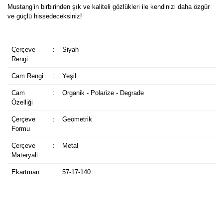
Mustang’in birbirinden şık ve kaliteli gözlükleri ile kendinizi daha özgür
ve güçlü hissedeceksiniz!
Çerçeve
:
Siyah
Rengi
Cam Rengi
:
Yeşil
Cam
:
Organik - Polarize - Degrade
Özelliği
Çerçeve
:
Geometrik
Formu
Çerçeve
:
Metal
Materyali
Ekartman
:
57-17-140
Bu ürüne ilk yorumu siz yapın!