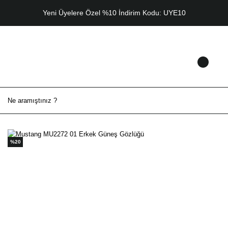
Yeni Üyelere Özel %10 İndirim Kodu: UYE10
%20