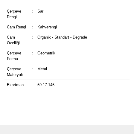
Çerçeve
:
Sarı
Rengi
Cam Rengi
:
Kahverengi
Cam
:
Organik - Standart - Degrade
Özelliği
Çerçeve
:
Geometrik
Formu
Çerçeve
:
Metal
Materyali
Ekartman
:
59-17-145
Bu ürüne ilk yorumu siz yapın!
Yorum Yaz