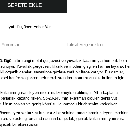
SEPETE EKLE
Fiyatı Düşünce Haber Ver
Yorumlar
Taksit Seçenekleri
üğü, altın rengi metal çerçevesi ve yuvarlak tasarımıyla hem şık hem
sunuyor. Yuvarlak çerçevesi, klasik ve modern çizgileri harmanlayarak her
li organik camları sayesinde gözlere zarif bir ifade katıyor. Bu camlar,
görsel konfor sağlarken, tek renkli standart tasarımı günlük kullanım için
r kullanımı garantileyen metal malzemeyle üretilmiştir. Altın kaplama,
e parlaklık kazandırırken, 53-20-145 mm ekartman ölçüleri geniş yüz
r. Uzun sapları ve geniş köprüsü ile konforlu bir deneyim vadediyor.
nemseyen ve tarzını kusursuz bir şekilde tamamlamak isteyen erkekler
 konforu ve estetiği bir arada sunan bu gözlük, günlük kullanımın yanı sıra
ayacak bir aksesuardır.