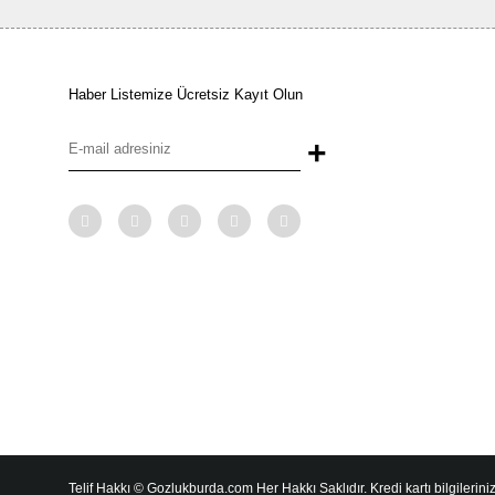
Haber Listemize Ücretsiz Kayıt Olun
+
Telif Hakkı © Gozlukburda.com Her Hakkı Saklıdır. Kredi kartı bilgileriniz