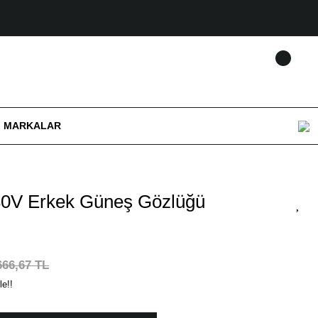
MARKALAR
V Erkek Güneş Gözlüğü
666,67 TL
le!!