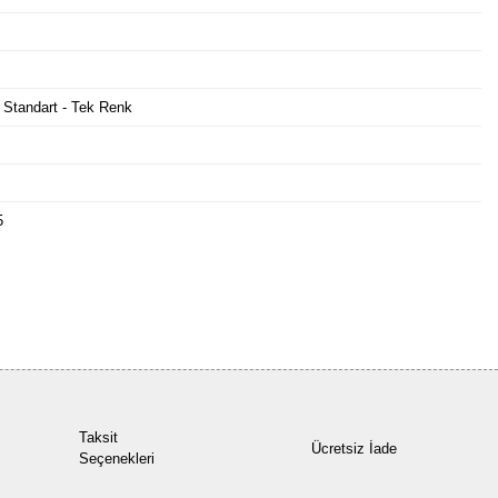
 Standart - Tek Renk
5
Bu ürüne ilk yorumu siz yapın!
Yorum Yaz
Taksit
Ücretsiz İade
Seçenekleri