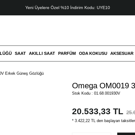
Yeni Üyelere Özel %10 İndirim Kodu: UYE10
ZLÜĞÜ
SAAT
AKILLI SAAT
PARFÜM
ODA KOKUSU
AKSESUAR
V Erkek Güneş Gözlüğü
Omega OM0019 30
Stok Kodu : 01.68.001930V
20.533,33 TL
25.
* 3.422,22 TL den başlayan taksitler