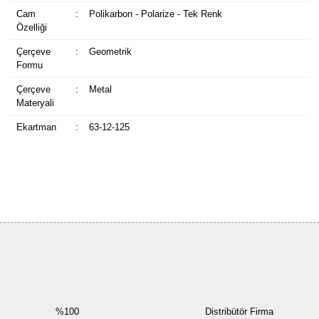
Cam
:
Polikarbon - Polarize - Tek Renk
Özelliği
Çerçeve
:
Geometrik
Formu
Çerçeve
:
Metal
Materyali
Ekartman
:
63-12-125
Bu ürüne ilk yorumu siz yapın!
Yorum Yaz
%100
Distribütör Firma