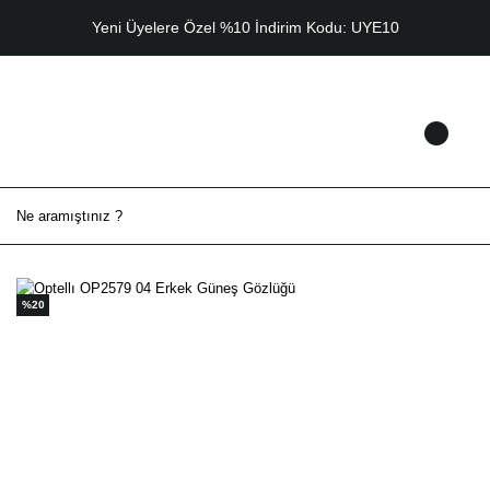
Yeni Üyelere Özel %10 İndirim Kodu: UYE10
%20