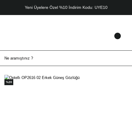
Yeni Üyelere Özel %10 İndirim Kodu: UYE10
%20