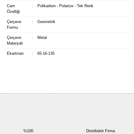
Cam
:
Polikarbon - Polarize - Tek Renk
Özelliği
Çerçeve
:
Geometrik
Formu
Çerçeve
:
Metal
Materyali
Ekartman
:
65-16-135
Bu ürüne ilk yorumu siz yapın!
Yorum Yaz
%100
Distribütör Firma