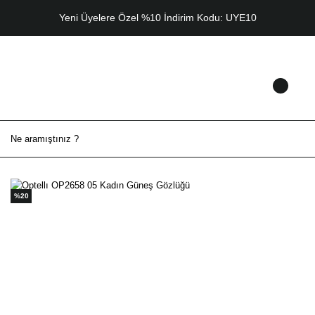
Yeni Üyelere Özel %10 İndirim Kodu: UYE10
%20