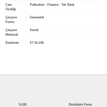
Cam
:
Polikarbon - Polarize - Tek Renk
Özelliği
Çerçeve
:
Geometrik
Formu
Çerçeve
:
Kemik
Materyali
Ekartman
:
57-16-148
Bu ürüne ilk yorumu siz yapın!
Yorum Yaz
%100
Distribütör Firma