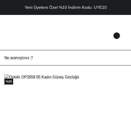
Yeni Üyelere Özel %10 İndirim Kodu: UYE10
%20