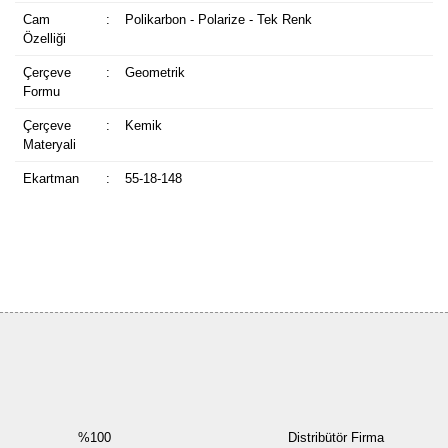
Cam
:
Polikarbon - Polarize - Tek Renk
Özelliği
Çerçeve
:
Geometrik
Formu
Çerçeve
:
Kemik
Materyali
Ekartman
:
55-18-148
Bu ürüne ilk yorumu siz yapın!
Yorum Yaz
%100
Distribütör Firma