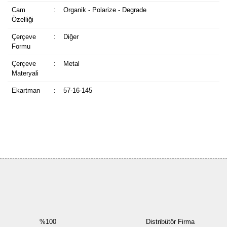
Cam
:
Organik - Polarize - Degrade
Özelliği
Çerçeve
:
Diğer
Formu
Çerçeve
:
Metal
Materyali
Ekartman
:
57-16-145
Bu ürüne ilk yorumu siz yapın!
Yorum Yaz
%100
Distribütör Firma