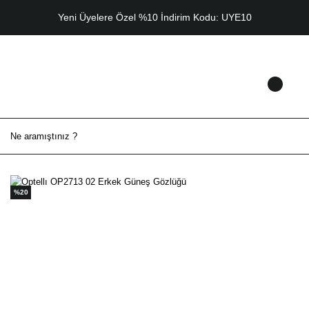
Yeni Üyelere Özel %10 İndirim Kodu: UYE10
%20