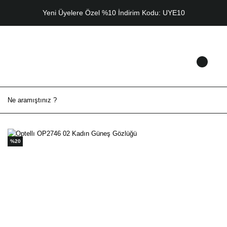
Yeni Üyelere Özel %10 İndirim Kodu: UYE10
%20