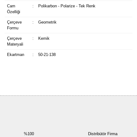
Cam
:
Polikarbon - Polarize - Tek Renk
Özelliği
Çerçeve
:
Geometrik
Formu
Çerçeve
:
Kemik
Materyali
Ekartman
:
50-21-138
Bu ürüne ilk yorumu siz yapın!
Yorum Yaz
%100
Distribütör Firma