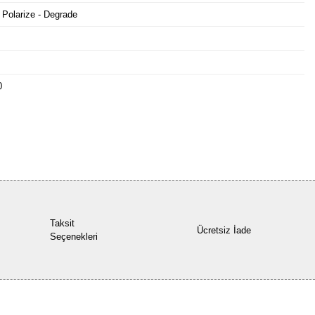
 Polarize - Degrade
0
Bu ürüne ilk yorumu siz yapın!
Yorum Yaz
Taksit
Ücretsiz İade
Seçenekleri