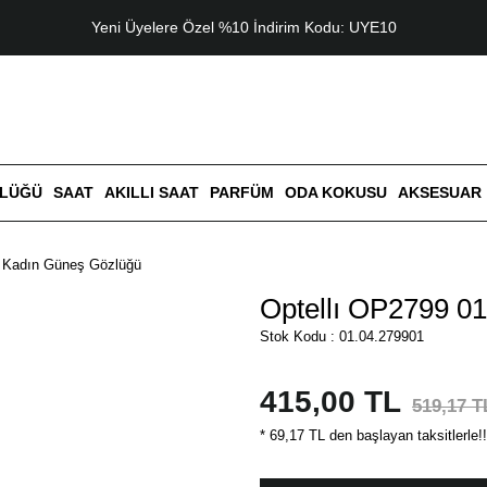
Yeni Üyelere Özel %10 İndirim Kodu: UYE10
ZLÜĞÜ
SAAT
AKILLI SAAT
PARFÜM
ODA KOKUSU
AKSESUAR
1 Kadın Güneş Gözlüğü
Optellı OP2799 0
Stok Kodu : 01.04.279901
415,00 TL
519,17 T
* 69,17 TL den başlayan taksitlerle!!