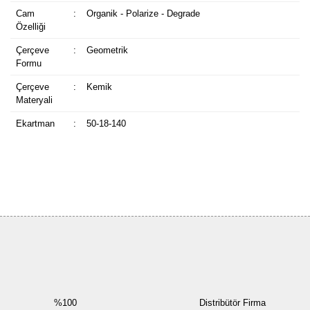
Cam
:
Organik - Polarize - Degrade
Özelliği
Çerçeve
:
Geometrik
Formu
Çerçeve
:
Kemik
Materyali
Ekartman
:
50-18-140
Bu ürüne ilk yorumu siz yapın!
Yorum Yaz
%100
Distribütör Firma