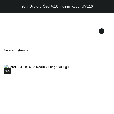
Yeni Üyelere Özel %10 İndirim Kodu: UYE10
%20