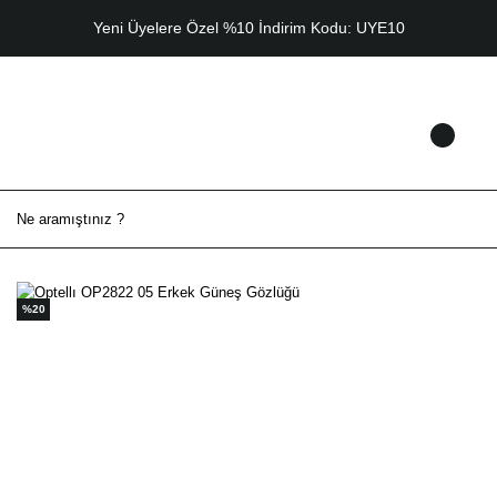
Yeni Üyelere Özel %10 İndirim Kodu: UYE10
%20