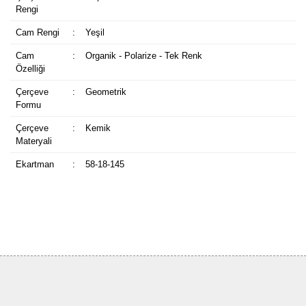
Rengi
Cam Rengi
:
Yeşil
Cam
:
Organik - Polarize - Tek Renk
Özelliği
Çerçeve
:
Geometrik
Formu
Çerçeve
:
Kemik
Materyali
Ekartman
:
58-18-145
Bu ürüne ilk yorumu siz yapın!
Yorum Yaz