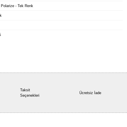
 Polarize - Tek Renk
k
5
Bu ürüne ilk yorumu siz yapın!
Yorum Yaz
Taksit
Ücretsiz İade
Seçenekleri