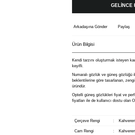
GELİNCE
Arkadaşına Gönder
Paylaş
Ürün Bilgisi
Kendi tarzını oluşturmak isteyen kadı
keyifli.
Numaralı gözlük ve güneş gözlüğü il
beklentilerine göre tasarlanan, zeng
üründür.
Optelli güneş gözlükleri fiyat ve p
fiyatları ile de kullanıcı dostu olan 
Çerçeve Rengi
:
Kahveren
Cam Rengi
:
Kahveren