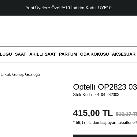
Yeni Üyelere Özel %10 İndirim Kodu: UYE10
ZLÜĞÜ
SAAT
AKILLI SAAT
PARFÜM
ODA KOKUSU
AKSESUAR
3 Erkek Güneş Gözlüğü
Optellı OP2823 0
Stok Kodu : 01.04.282303
415,00 TL
519,17 T
* 69,17 TL den başlayan taksitlerle!!