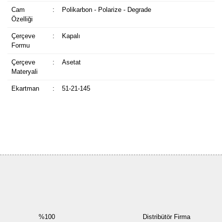
Cam
:
Polikarbon - Polarize - Degrade
Özelliği
Çerçeve
:
Kapalı
Formu
Çerçeve
:
Asetat
Materyali
Ekartman
:
51-21-145
Bu ürüne ilk yorumu siz yapın!
Yorum Yaz
%100
Distribütör Firma