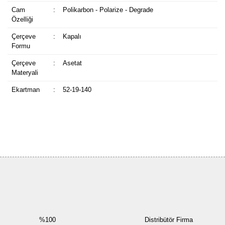
Cam
:
Polikarbon - Polarize - Degrade
Özelliği
Çerçeve
:
Kapalı
Formu
Çerçeve
:
Asetat
Materyali
Ekartman
:
52-19-140
Bu ürüne ilk yorumu siz yapın!
Yorum Yaz
%100
Distribütör Firma