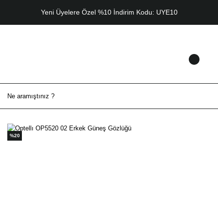
Yeni Üyelere Özel %10 İndirim Kodu: UYE10
%20