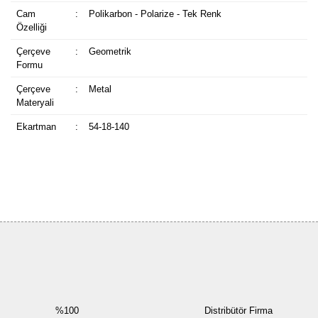
Cam
:
Polikarbon - Polarize - Tek Renk
Özelliği
Çerçeve
:
Geometrik
Formu
Çerçeve
:
Metal
Materyali
Ekartman
:
54-18-140
Bu ürüne ilk yorumu siz yapın!
Yorum Yaz
%100
Distribütör Firma