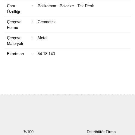
Cam
:
Polikarbon - Polarize - Tek Renk
Özelliği
Çerçeve
:
Geometrik
Formu
Çerçeve
:
Metal
Materyali
Ekartman
:
54-18-140
Bu ürüne ilk yorumu siz yapın!
Yorum Yaz
%100
Distribütör Firma