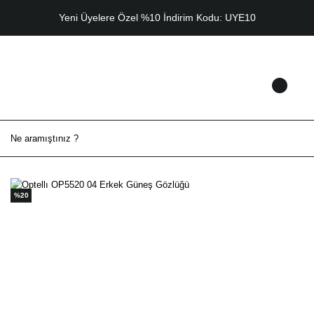
Yeni Üyelere Özel %10 İndirim Kodu: UYE10
%20