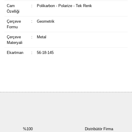
Cam
:
Polikarbon - Polarize - Tek Renk
Özelliği
Çerçeve
:
Geometrik
Formu
Çerçeve
:
Metal
Materyali
Ekartman
:
56-18-145
Bu ürüne ilk yorumu siz yapın!
Yorum Yaz
%100
Distribütör Firma