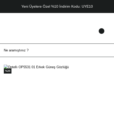
Yeni Üyelere Özel %10 İndirim Kodu: UYE10
%20