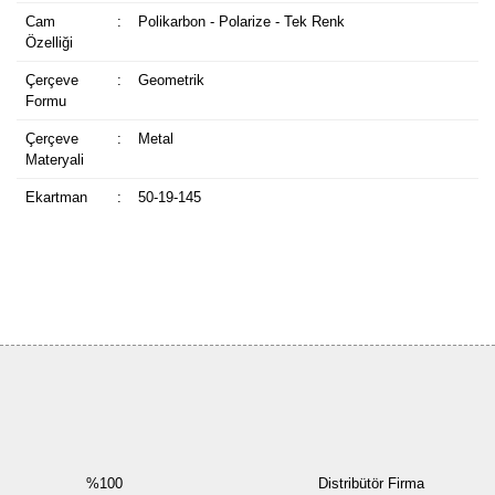
Cam
:
Polikarbon - Polarize - Tek Renk
Özelliği
Çerçeve
:
Geometrik
Formu
Çerçeve
:
Metal
Materyali
Ekartman
:
50-19-145
Bu ürüne ilk yorumu siz yapın!
Yorum Yaz
%100
Distribütör Firma