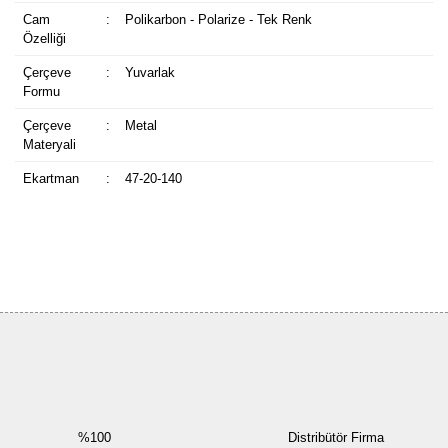
Cam
:
Polikarbon - Polarize - Tek Renk
Özelliği
Çerçeve
:
Yuvarlak
Formu
Çerçeve
:
Metal
Materyali
Ekartman
:
47-20-140
Bu ürüne ilk yorumu siz yapın!
Yorum Yaz
%100
Distribütör Firma