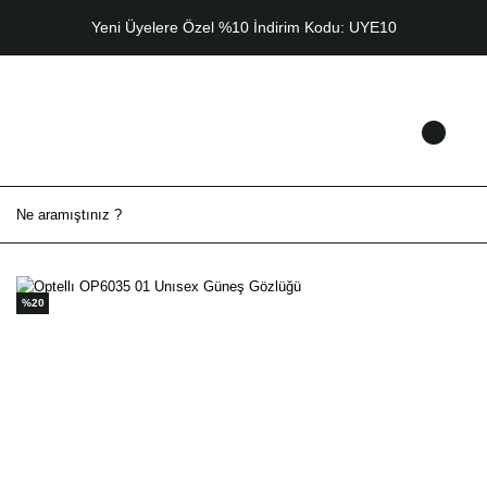
Yeni Üyelere Özel %10 İndirim Kodu: UYE10
%20