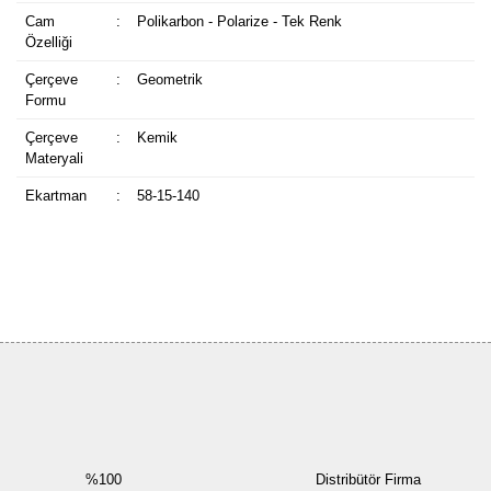
Cam
:
Polikarbon - Polarize - Tek Renk
Özelliği
Çerçeve
:
Geometrik
Formu
Çerçeve
:
Kemik
Materyali
Ekartman
:
58-15-140
Bu ürüne ilk yorumu siz yapın!
Yorum Yaz
%100
Distribütör Firma