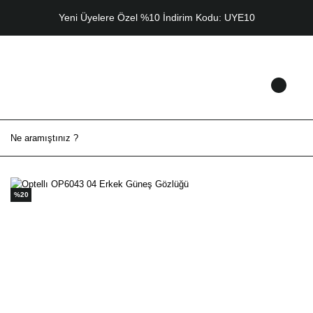
Yeni Üyelere Özel %10 İndirim Kodu: UYE10
%20