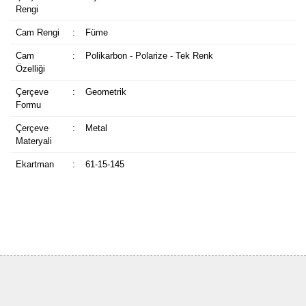
Rengi
Cam Rengi
:
Füme
Cam
:
Polikarbon - Polarize - Tek Renk
Özelliği
Çerçeve
:
Geometrik
Formu
Çerçeve
:
Metal
Materyali
Ekartman
:
61-15-145
Bu ürüne ilk yorumu siz yapın!
Yorum Yaz