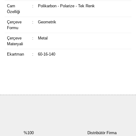
Cam
:
Polikarbon - Polarize - Tek Renk
Özelliği
Çerçeve
:
Geometrik
Formu
Çerçeve
:
Metal
Materyali
Ekartman
:
60-16-140
Bu ürüne ilk yorumu siz yapın!
Yorum Yaz
%100
Distribütör Firma