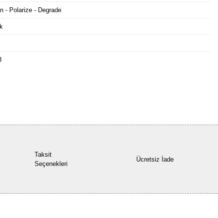
n - Polarize - Degrade
k
3
Bu ürüne ilk yorumu siz yapın!
Yorum Yaz
Taksit
Ücretsiz İade
Seçenekleri