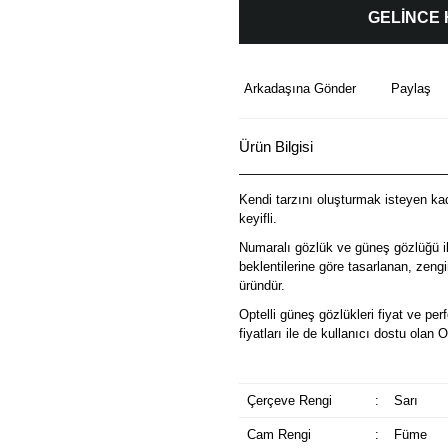
GELİNCE
Arkadaşına Gönder
Paylaş
Ürün Bilgisi
Kendi tarzını oluşturmak isteyen kadı
keyifli.
Numaralı gözlük ve güneş gözlüğü il
beklentilerine göre tasarlanan, zeng
üründür.
Optelli güneş gözlükleri fiyat ve p
fiyatları ile de kullanıcı dostu olan 
Çerçeve Rengi
:
Sarı
Cam Rengi
:
Füme