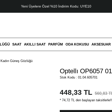
Yeni Üyelere Özel %10 İndirim Kodu: UYE10
ZLÜĞÜ
SAAT
AKILLI SAAT
PARFÜM
ODA KOKUSU
AKSESUAR
1 Kadın Güneş Gözlüğü
Optellı OP6057 0
Stok Kodu : 01.04.605701
448,33 TL
560,83 T
* 74,72 TL den başlayan taksitlerle!!