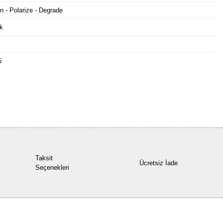
n - Polarize - Degrade
k
5
Bu ürüne ilk yorumu siz yapın!
Yorum Yaz
Taksit
Ücretsiz İade
Seçenekleri