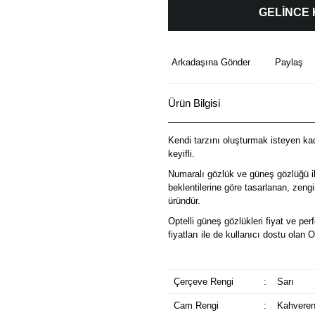
GELİNCE
Arkadaşına Gönder
Paylaş
Ürün Bilgisi
Kendi tarzını oluşturmak isteyen kadı
keyifli.
Numaralı gözlük ve güneş gözlüğü il
beklentilerine göre tasarlanan, zeng
üründür.
Optelli güneş gözlükleri fiyat ve p
fiyatları ile de kullanıcı dostu olan 
Çerçeve Rengi
:
Sarı
Cam Rengi
:
Kahveren