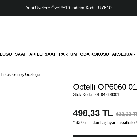
Yeni Üyelere Özel %10 İndirim Kodu: UYE10
ZLÜĞÜ
SAAT
AKILLI SAAT
PARFÜM
ODA KOKUSU
AKSESUAR
1 Erkek Güneş Gözlüğü
Optellı OP6060 0
Stok Kodu : 01.04.606001
498,33 TL
623,33 T
* 83,06 TL den başlayan taksitlerle!!