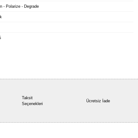
n - Polarize - Degrade
k
5
Bu ürüne ilk yorumu siz yapın!
Yorum Yaz
Taksit
Ücretsiz İade
Seçenekleri