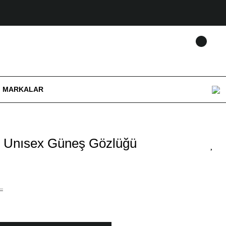
MARKALAR
4 Unısex Güneş Gözlüğü
L