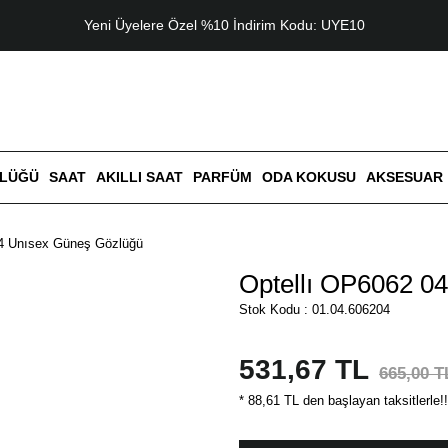
Yeni Üyelere Özel %10 İndirim Kodu: UYE10
ZLÜĞÜ
SAAT
AKILLI SAAT
PARFÜM
ODA KOKUSU
AKSESUAR
04 Unısex Güneş Gözlüğü
Optellı OP6062 0
Stok Kodu : 01.04.606204
531,67 TL
665,00 T
* 88,61 TL den başlayan taksitlerle!!