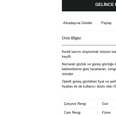
GELİNCE
Arkadaşına Gönder
Paylaş
Ürün Bilgisi
Kendi tarzını oluşturmak isteyen kadı
keyifli.
Numaralı gözlük ve güneş gözlüğü il
beklentilerine göre tasarlanan, zeng
üründür.
Optelli güneş gözlükleri fiyat ve p
fiyatları ile de kullanıcı dostu olan 
Çerçeve Rengi
:
Gun
Cam Rengi
:
Füme