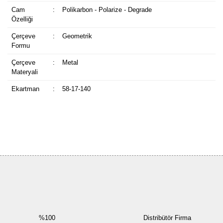
Cam
:
Polikarbon - Polarize - Degrade
Özelliği
Çerçeve
:
Geometrik
Formu
Çerçeve
:
Metal
Materyali
Ekartman
:
58-17-140
Bu ürüne ilk yorumu siz yapın!
Yorum Yaz
%100
Distribütör Firma