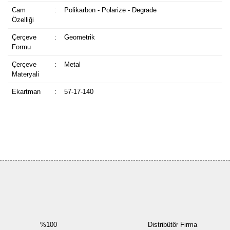
Cam
:
Polikarbon - Polarize - Degrade
Özelliği
Çerçeve
:
Geometrik
Formu
Çerçeve
:
Metal
Materyali
Ekartman
:
57-17-140
Bu ürüne ilk yorumu siz yapın!
Yorum Yaz
%100
Distribütör Firma