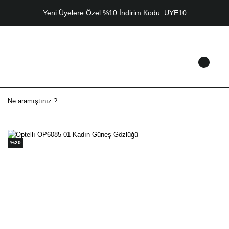
Yeni Üyelere Özel %10 İndirim Kodu: UYE10
%20