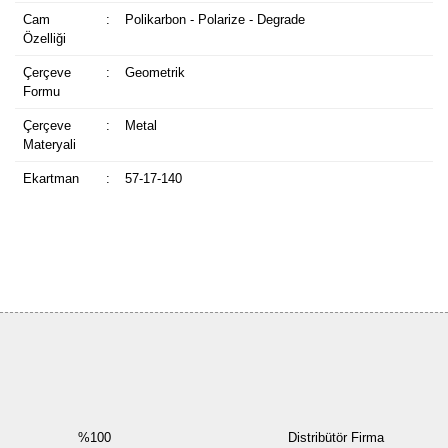
Cam
:
Polikarbon - Polarize - Degrade
Özelliği
Çerçeve
:
Geometrik
Formu
Çerçeve
:
Metal
Materyali
Ekartman
:
57-17-140
Bu ürüne ilk yorumu siz yapın!
Yorum Yaz
%100
Distribütör Firma