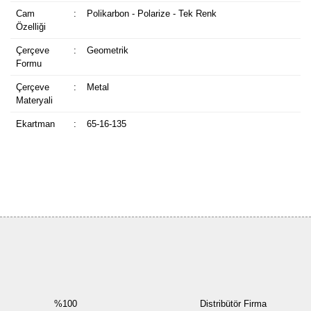
Cam
:
Polikarbon - Polarize - Tek Renk
Özelliği
Çerçeve
:
Geometrik
Formu
Çerçeve
:
Metal
Materyali
Ekartman
:
65-16-135
Bu ürüne ilk yorumu siz yapın!
Yorum Yaz
%100
Distribütör Firma