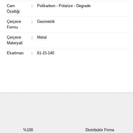
Cam
:
Polikarbon - Polarize - Degrade
Özelliği
Çerçeve
:
Geometrik
Formu
Çerçeve
:
Metal
Materyali
Ekartman
:
61-15-140
Bu ürüne ilk yorumu siz yapın!
Yorum Yaz
%100
Distribütör Firma