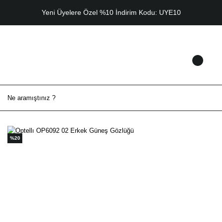
Yeni Üyelere Özel %10 İndirim Kodu: UYE10
%20