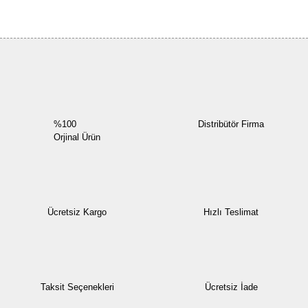
Bu ürüne ilk yorumu siz yapın!
Yorum Yaz
%100
Distribütör Firma
Orjinal Ürün
Ücretsiz Kargo
Hızlı Teslimat
Taksit Seçenekleri
Ücretsiz İade