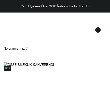
Yeni Üyelere Özel %10 İndirim Kodu: UYE10
%10