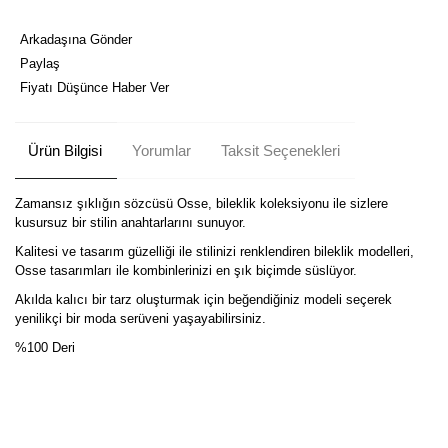
Arkadaşına Gönder
Paylaş
Fiyatı Düşünce Haber Ver
Ürün Bilgisi
Yorumlar
Taksit Seçenekleri
Zamansız şıklığın sözcüsü Osse, bileklik koleksiyonu ile sizlere
kusursuz bir stilin anahtarlarını sunuyor.
Kalitesi ve tasarım güzelliği ile stilinizi renklendiren bileklik modelleri,
Osse tasarımları ile kombinlerinizi en şık biçimde süslüyor.
Akılda kalıcı bir tarz oluşturmak için beğendiğiniz modeli seçerek
yenilikçi bir moda serüveni yaşayabilirsiniz.
%100 Deri
Bu ürüne ilk yorumu siz yapın!