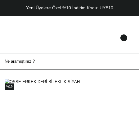
Yeni Üyelere Özel %10 İndirim Kodu: UYE10
%10