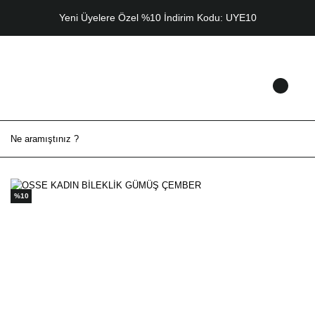
Yeni Üyelere Özel %10 İndirim Kodu: UYE10
%10