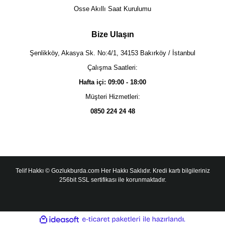
Osse Akıllı Saat Kurulumu
Bize Ulaşın
Şenlikköy, Akasya Sk. No:4/1, 34153 Bakırköy / İstanbul
Çalışma Saatleri:
Hafta içi: 09:00 - 18:00
Müşteri Hizmetleri:
0850 224 24 48
Telif Hakkı © Gozlukburda.com Her Hakkı Saklıdır. Kredi kartı bilgileriniz
256bit SSL sertifikası ile korunmaktadır.
ile
ideasoft
e-