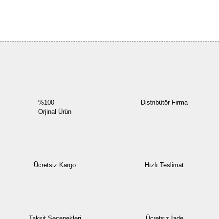
Bu ürüne ilk yorumu siz yapın!
Yorum Yaz
%100
Distribütör Firma
Orjinal Ürün
Ücretsiz Kargo
Hızlı Teslimat
Taksit Seçenekleri
Ücretsiz İade