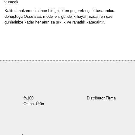
vuracak.
Kaliteli malzemenin ince bir işçilikten geçerek eşsiz tasarımlara
dönüştüğü Osse saat modelleri, gündelik hayatınızdan en özel
günlerinize kadar her anınıza şıklık ve rahatlık katacaktır.
Bu ürüne ilk yorumu siz yapın!
Yorum Yaz
%100
Distribütör Firma
Orjinal Ürün