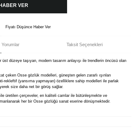
 HABER VER
Fiyatı Düşünce Haber Ver
Yorumlar
Taksit Seçenekleri
ir üst düzeye taşıyan, modern tasarım anlayışı ile trendlerin öncüsü olan
kat çeken Osse gözlük modelleri, güneşten gelen zararlı ışınları
i-rekleftif (yansıma yapmayan) özelliklere sahip modelleri ile parlak
erek size daha net bir görüş sağlar.
ile üretilen çerçeveler, en kaliteli camlar ile bütünleşmekte ve
harmanlanarak her bir Osse gözlüğü sanat eserine dönüşmektedir.