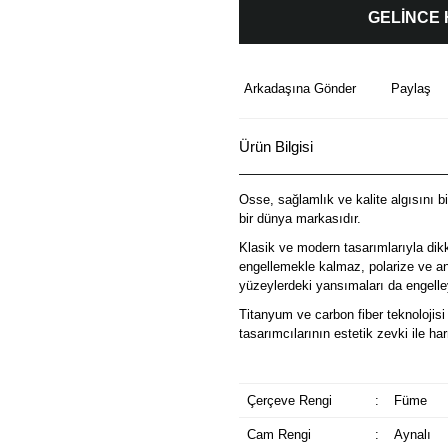
GELİNCE
Arkadaşına Gönder
Paylaş
Ürün Bilgisi
Osse, sağlamlık ve kalite algısını b
bir dünya markasıdır.
Klasik ve modern tasarımlarıyla dik
engellemekle kalmaz, polarize ve ant
yüzeylerdeki yansımaları da engelley
Titanyum ve carbon fiber teknolojisi 
tasarımcılarının estetik zevki ile 
Çerçeve Rengi
:
Füme
Cam Rengi
:
Aynalı