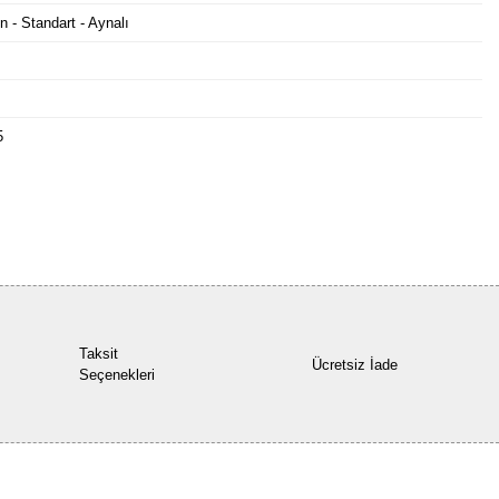
n - Standart - Aynalı
5
Bu ürüne ilk yorumu siz yapın!
Yorum Yaz
Taksit
Ücretsiz İade
Seçenekleri