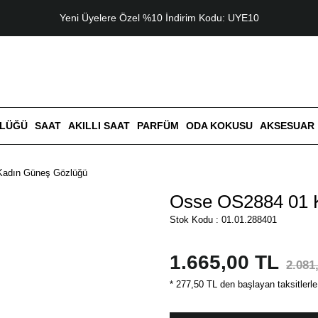
Yeni Üyelere Özel %10 İndirim Kodu: UYE10
ZLÜĞÜ
SAAT
AKILLI SAAT
PARFÜM
ODA KOKUSU
AKSESUAR
Kadın Güneş Gözlüğü
Osse OS2884 01 
Stok Kodu : 01.01.288401
1.665,00 TL
2.081
* 277,50 TL den başlayan taksitlerle