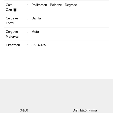
Cam
:
Polikarbon - Polarize - Degrade
Özelliği
Çerçeve
:
Damla
Formu
Çerçeve
:
Metal
Materyali
Ekartman
:
52-14-135
Bu ürüne ilk yorumu siz yapın!
Yorum Yaz
%100
Distribütör Firma