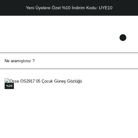
Yeni Üyelere Özel %10 İndirim Kodu: UYE10
%20